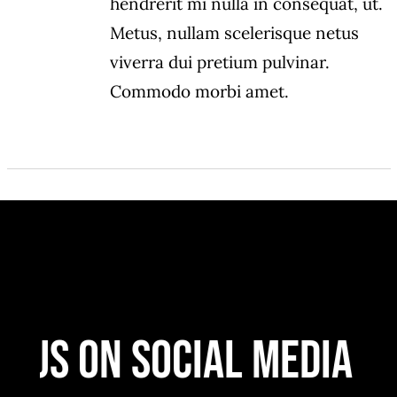
hendrerit mi nulla in consequat, ut.
Metus, nullam scelerisque netus
viverra dui pretium pulvinar.
Commodo morbi amet.
 Us On Social Media
F